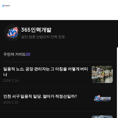
Skip
to
content
365인력개발
검단·양촌 산업단지 인력 전문
구인자 가이드
20
일용직 노쇼, 공장 관리자는 그 아침을 어떻게 버티
나
2026. 3. 24.
인천 서구 일용직 일당, 얼마가 적정선일까?
2026. 3. 23.