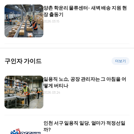
양촌 학운리 물류센터- 새벽 배송 지원 현
장 출동기
2026.03.15
구인자 가이드
더보기
일용직 노쇼, 공장 관리자는 그 아침을 어
떻게 버티나
2026.03.24
인천 서구 일용직 일당, 얼마가 적정선일
까?