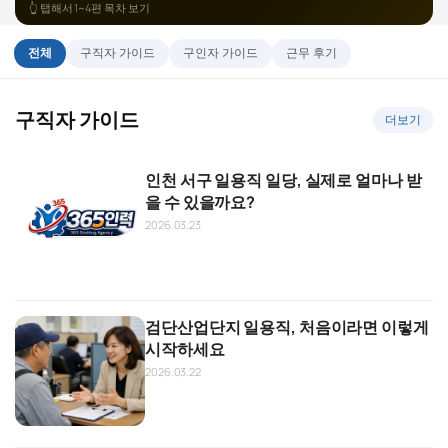
👆 탭해서 1~4편 목차 보기
첫 출근 전날, 이것만 챙기세요
3
→
인력 신청, 어떻게 하나요?
편
2
준비물
복장·이동
외국인 팁
→
전체
구직자 가이드
구인자 가이드
근무 후기
외국인도 일할 수 있나요? 비자별 정리
편
1
전화·카카오
마감 시간
당일 긴급
→
편
E-9
H-2
F-4·F-5
고용허가제
일당은 언제, 어떻게 받나요?
4
→
당일 현장, 이렇게 관리하세요
구직자 가이드
편
3
더보기
세금·보험
임금체불
내 권리
→
현장에서 어떻게 소통하나요?
편
2
인원 점검
작업 지시
외국인 소통
→
편
러시아어
베트남어
몽골어
현장 용어
인천 서구 일용직 일당, 실제로 얼마나 받
정산·세금계산서·단골 등록
4
→
사장님이 꼭 알아야 할 고용 주의사항
을 수 있을까요?
편
3
정산 방식
세금계산서
지명 요청
→
편
불법취업 리스크
산재보험
임금 규정
2026.03.23
외국인 근로자가 꼭 알아야 할 권리
4
→
편
임금체불 신고
퇴직금
외국어 상담
검단산업단지 일용직, 처음이라면 이렇게
시작하세요
2026.03.22