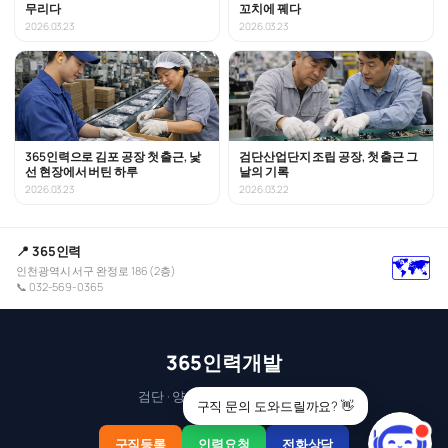
무리다
꼬치에 꿰다
2026.03.23
2026.03.23
365인력으로 김포 공장 첫 출근, 낯
검단산업단지 조립 공장, 첫 출근 그
선 현장에서 버틴 하루
날의 기록
2026.03.23
2026.03.22
📍 365인력
🗺️
인천광역시 서구 완정로 186 (2층)
📞 032-569-0365
365인력개발
검단 · 양촌 산업단지 인력 전문
구직 문의 도와드릴까요? 👋
구직등록
인력요청
전화상담