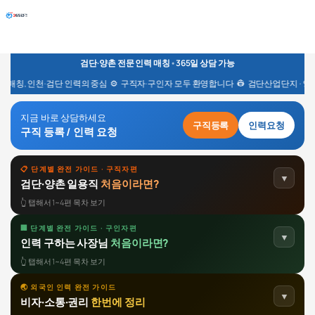
Skip
to
content
검단·양촌 전문 인력 매칭
•
365일 상담 가능
력 매칭, 인천·검단 인력의 중심 ⚙️ 구직자·구인자 모두 환영합니다 👷 검단산업단지 ·
지금 바로 상담하세요
구직등록
인력요청
구직 등록 / 인력 요청
📋 단계별 완전 가이드 · 구직자편
▼
검단·양촌 일용직
처음이라면?
👆 탭해서 1~4편 목차 보기
🏢 단계별 완전 가이드 · 구인자편
검단·양촌산업단지 어떤 일이 있나요?
▼
인력 구하는 사장님
처음이라면?
1
→
편
업종·직종
일당 기준
단지 위치
👆 탭해서 1~4편 목차 보기
어디서 일자리를 찾나요?
🌏 외국인 인력 완전 가이드
2
→
인력사무소 처음 이용하는 사장님께
▼
비자·소통·권리
한번에 정리
편
1
인력사무소
워크넷·앱
외국인 비자
→
편
직접고용 비교
선택 기준
체크리스트