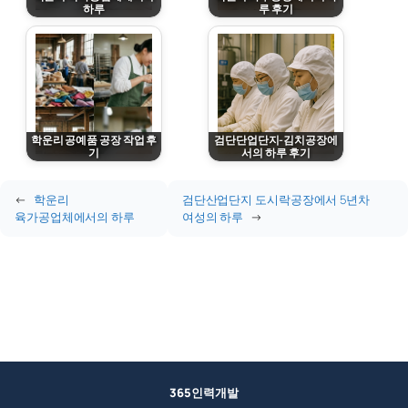
하루
루 후기
March 8, 2026
March 8, 2026
학운리 공예품 공장 작업 후
검단단업단지-김치공장에
기
서의 하루 후기
March 8, 2026
March 7, 2026
←
학운리
검단산업단지 도시락공장에서 5년차
육가공업체에서의 하루
여성의 하루
→
365인력개발