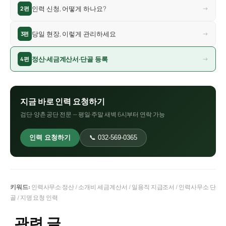
인력 신청, 어떻게 하나요?
→
2편
당일 현장, 이렇게 관리하세요
→
3편
정산·세금계산서·단골 등록
→
4편
지금 바로 인력 요청하기
검단·양촌 공단 전문 — 평일·주말 새벽 6시부터 연락 가능
인력 요청하기
📞 032-569-0365
키워드:
인력사무소 정산 / 소개비 세금계산서 / 일용직 지급조서 / 인력사무소 단
골 / 지명 요청 인력
관련 글