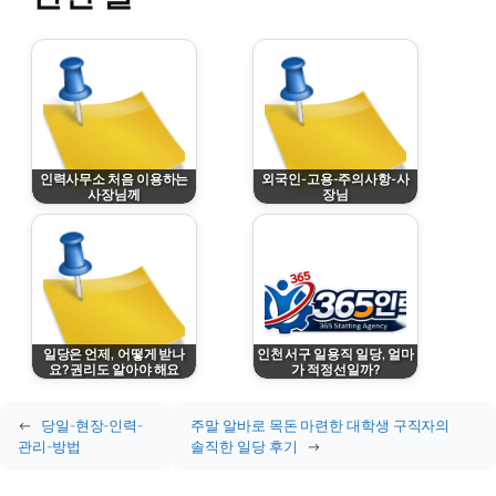
인력사무소 처음 이용하는
외국인-고용-주의사항-사
사장님께
장님
March 14, 2026
March 10, 2026
일당은 언제, 어떻게 받나
인천 서구 일용직 일당, 얼마
요? 권리도 알아야 해요
가 적정선일까?
March 14, 2026
March 23, 2026
←
당일-현장-인력-
주말 알바로 목돈 마련한 대학생 구직자의
관리-방법
솔직한 일당 후기
→