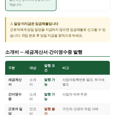
적습니다.
⚠️
일당 미지급은 임금체불입니다
근로자에게 당일 일당을 지급하지 않으면 임금체불로 신고될 수 있
습니다. 작업 완료 후 당일 지급을 원칙으로 하세요.
소개비 — 세금계산서·간이영수증 발행
발행 조
구분
대상
비고
건
세금계산
소개
발행 가
사업자등록번호 필요, 부가세
서
비
능
별도
간이영수
소개
발행 가
사업자 여부 무관
증
비
능
근로자 일
인건
발행 불
구인자-근로자 직접 거래
당
비
가