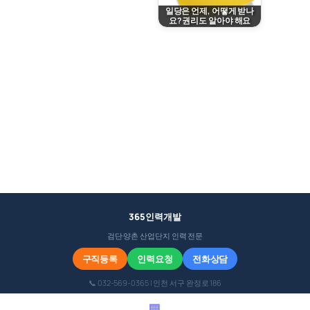
일당은 언제, 어떻게 받나
요? 권리도 알아야 해요
March 14, 2026
365인력개발
검단·양촌 산업단지 인력 전문
구직등록
인력요청
전화상담
📞 032-569-0365 | 인천 서구 완정로 186
🏢