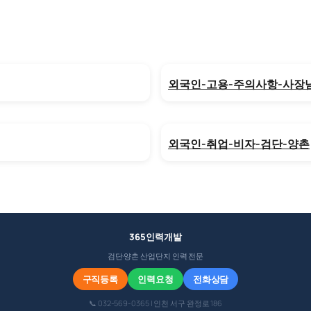
외국인-고용-주의사항-사장
외국인-취업-비자-검단-양촌
365인력개발
검단·양촌 산업단지 인력 전문
구직등록
인력요청
전화상담
📞 032-569-0365 | 인천 서구 완정로 186