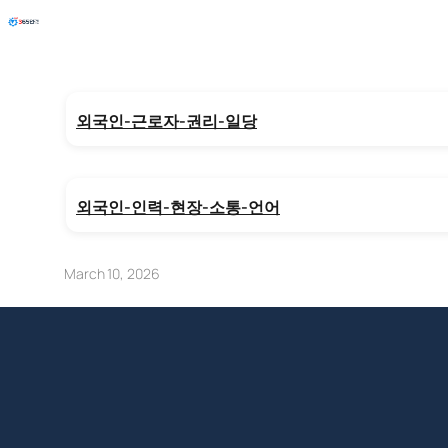
외국인-근로자-권리-일당
외국인-인력-현장-소통-언어
March 10, 2026